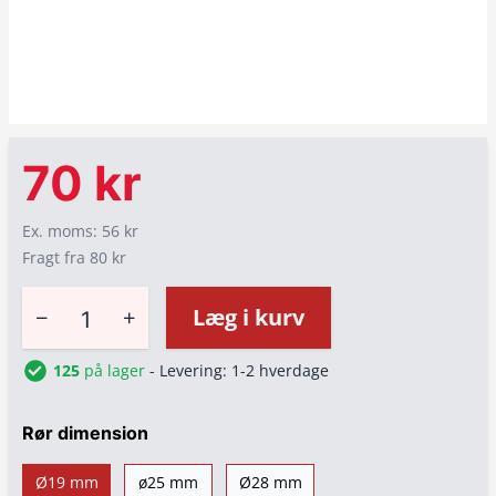
70 kr
Ex. moms: 56 kr
Fragt fra 80 kr
−
+
Læg i kurv
125
på lager
- Levering: 1-2 hverdage
Rør dimension
Ø19 mm
ø25 mm
Ø28 mm