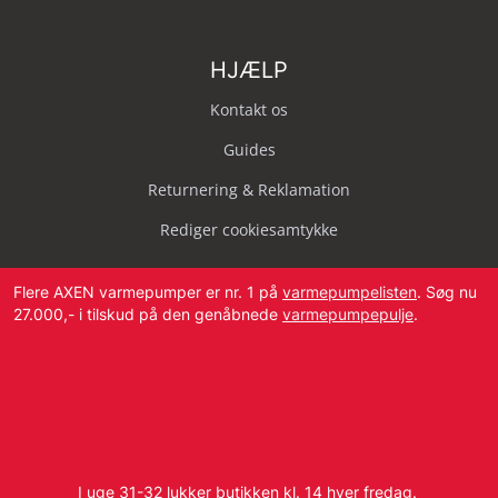
HJÆLP
Kontakt os
Guides
Returnering & Reklamation
Rediger cookiesamtykke
Flere AXEN varmepumper er nr. 1 på
varmepumpelisten
. Søg nu
27.000,- i tilskud på den genåbnede
varmepumpepulje
.
Svendborg Landevej 42, 5874 Hesselager
Tlf:
4087 2222
I uge 31-32 lukker butikken kl. 14 hver fredag.