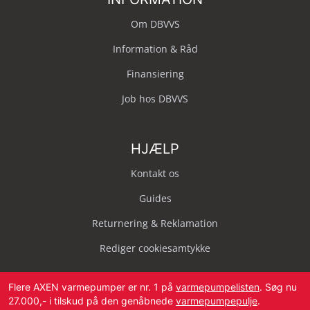
Om DBVVS
Information & Råd
Finansiering
Job hos DBVVS
HJÆLP
Kontakt os
Guides
Returnering & Reklamation
Rediger cookiesamtykke
Flere AXEN varmepumper er nr. 1 på
varmepumpelisten
. Søg nu
27.000,- i tilskud på den genåbnede
varmepumpepulje
.