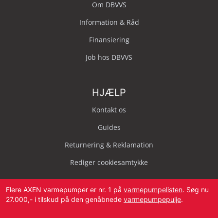
Om DBVVS
Information & Råd
Finansiering
Job hos DBVVS
HJÆLP
Kontakt os
Guides
Returnering & Reklamation
Rediger cookiesamtykke
Flere AXEN varmepumper er nr. 1 på
varmepumpelisten
. Søg nu
27.000,- i tilskud på den genåbnede
varmepumpepulje
.