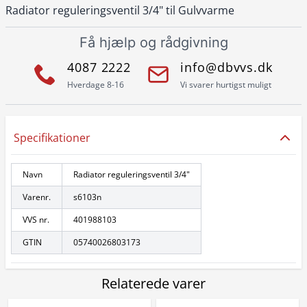
Radiator reguleringsventil 3/4" til Gulvvarme
Få hjælp og rådgivning
4087 2222
info@dbvvs.dk
Hverdage 8-16
Vi svarer hurtigst muligt
Specifikationer
Navn
Radiator reguleringsventil 3/4"
Varenr.
s6103n
VVS nr.
401988103
GTIN
05740026803173
Relaterede varer