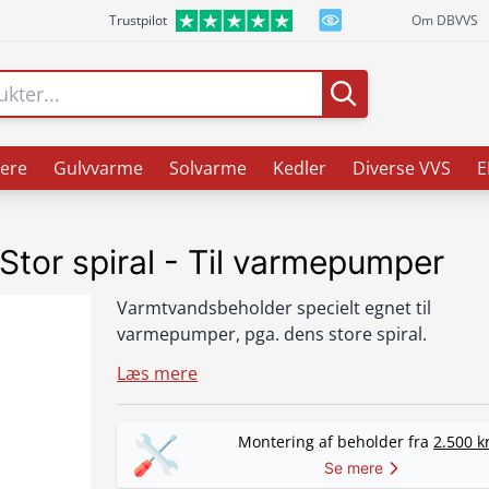
Trustpilot
Om DBVVS
ere
Gulvvarme
Solvarme
Kedler
Diverse VVS
E
Stor spiral - Til varmepumper
Varmtvandsbeholder specielt egnet til
varmepumper, pga. dens store spiral.
Læs mere
Montering af beholder fra
2.500 k
Se mere