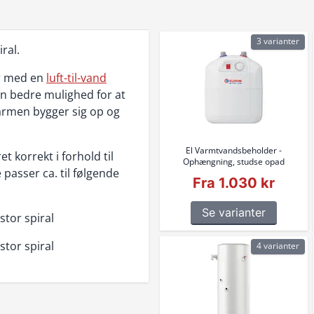
3 varianter
ral.
er med en
luft-til-vand
en bedre mulighed for at
varmen bygger sig op og
El Varmtvandsbeholder -
 korrekt i forhold til
Ophængning, studse opad
asser ca. til følgende
Fra 1.030 kr
Se varianter
tor spiral
tor spiral
4 varianter