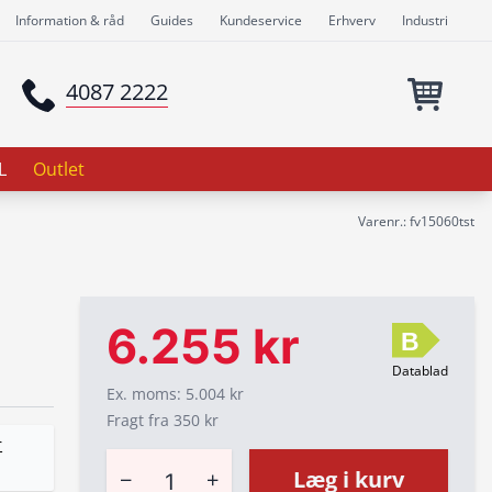
Information & råd
Guides
Kundeservice
Erhverv
Industri
4087 2222
L
Outlet
Varenr.: fv15060tst
6.255 kr
B
Datablad
Ex. moms: 5.004 kr
Fragt fra 350 kr
r
−
+
Læg i kurv