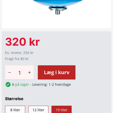
320 kr
Ex. moms: 256 kr
Fragt fra 80 kr
−
+
Læg i kurv
6
på lager
- Levering: 1-2 hverdage
Størrelse
8 liter
12 liter
19 liter