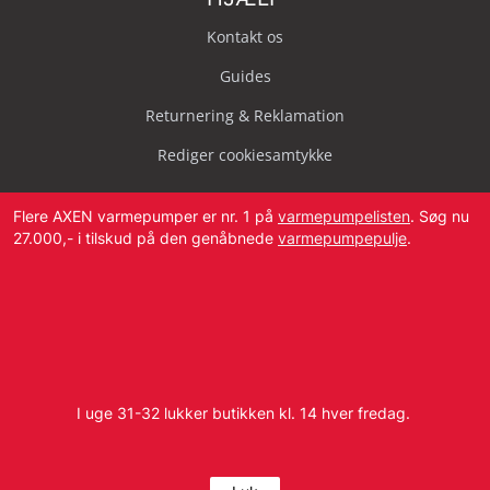
Kontakt os
Guides
Returnering & Reklamation
Rediger cookiesamtykke
Flere AXEN varmepumper er nr. 1 på
varmepumpelisten
. Søg nu
27.000,- i tilskud på den genåbnede
varmepumpepulje
.
Svendborg Landevej 42, 5874 Hesselager
Tlf:
4087 2222
I uge 31-32 lukker butikken kl. 14 hver fredag.
E-mail:
info@dbvvs.dk
CVR: 38773321