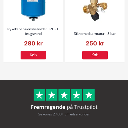
Trykekspansionsbeholder 12L - Til
brugsvand
Sikkerhedsarmatur - 8 bar
280 kr
250 kr
Køb
Køb
Fremragende
på Trustpilot
Se vores 2.400+ tilfredse kunder