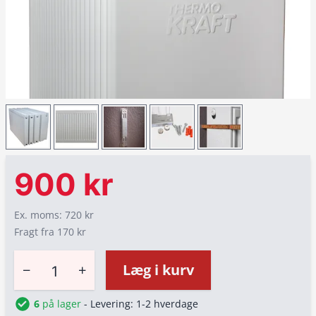
900 kr
Ex. moms: 720 kr
Fragt fra 170 kr
−
+
Læg i kurv
6
på lager
- Levering: 1-2 hverdage