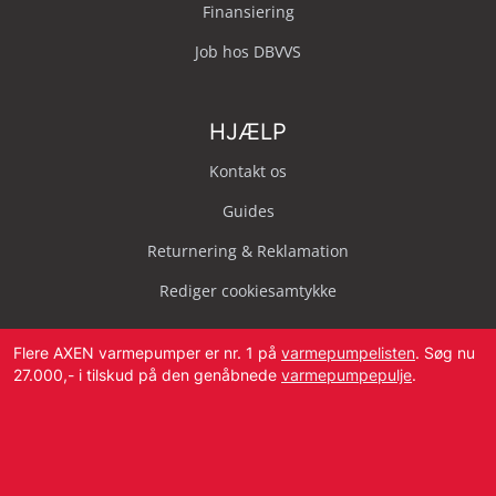
Finansiering
Job hos DBVVS
HJÆLP
Kontakt os
Guides
Returnering & Reklamation
Rediger cookiesamtykke
Flere AXEN varmepumper er nr. 1 på
varmepumpelisten
. Søg nu
27.000,- i tilskud på den genåbnede
varmepumpepulje
.