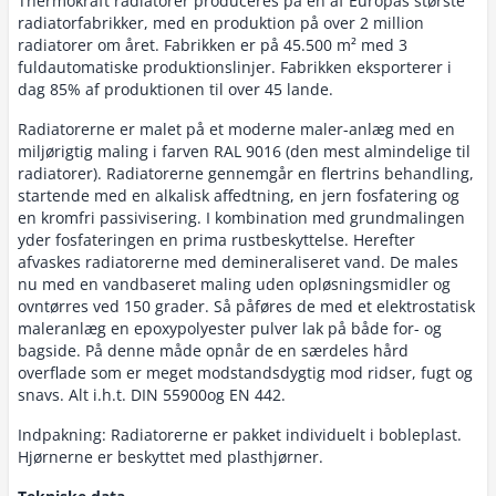
Thermokraft radiatorer produceres på en af Europas største
radiatorfabrikker, med en produktion på over 2 million
radiatorer om året. Fabrikken er på 45.500 m² med 3
fuldautomatiske produktionslinjer. Fabrikken eksporterer i
dag 85% af produktionen til over 45 lande.
Radiatorerne er malet på et moderne maler-anlæg med en
miljørigtig maling i farven RAL 9016 (den mest almindelige til
radiatorer). Radiatorerne gennemgår en flertrins behandling,
startende med en alkalisk affedtning, en jern fosfatering og
en kromfri passivisering. I kombination med grundmalingen
yder fosfateringen en prima rustbeskyttelse. Herefter
afvaskes radiatorerne med demineraliseret vand. De males
nu med en vandbaseret maling uden opløsningsmidler og
ovntørres ved 150 grader. Så påføres de med et elektrostatisk
maleranlæg en epoxypolyester pulver lak på både for- og
bagside. På denne måde opnår de en særdeles hård
overflade som er meget modstandsdygtig mod ridser, fugt og
snavs. Alt i.h.t. DIN 55900og EN 442.
Indpakning: Radiatorerne er pakket individuelt i bobleplast.
Hjørnerne er beskyttet med plasthjørner.