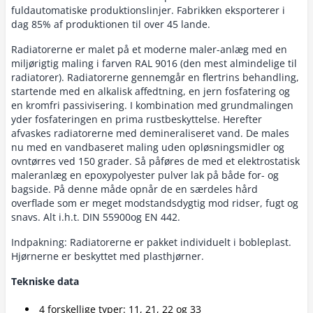
fuldautomatiske produktionslinjer. Fabrikken eksporterer i
dag 85% af produktionen til over 45 lande.
Radiatorerne er malet på et moderne maler-anlæg med en
miljørigtig maling i farven RAL 9016 (den mest almindelige til
radiatorer). Radiatorerne gennemgår en flertrins behandling,
startende med en alkalisk affedtning, en jern fosfatering og
en kromfri passivisering. I kombination med grundmalingen
yder fosfateringen en prima rustbeskyttelse. Herefter
afvaskes radiatorerne med demineraliseret vand. De males
nu med en vandbaseret maling uden opløsningsmidler og
ovntørres ved 150 grader. Så påføres de med et elektrostatisk
maleranlæg en epoxypolyester pulver lak på både for- og
bagside. På denne måde opnår de en særdeles hård
overflade som er meget modstandsdygtig mod ridser, fugt og
snavs. Alt i.h.t. DIN 55900og EN 442.
Indpakning: Radiatorerne er pakket individuelt i bobleplast.
Hjørnerne er beskyttet med plasthjørner.
Tekniske data
4 forskellige typer: 11, 21, 22 og 33