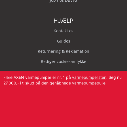
Job hos DBVVS
HJÆLP
Kontakt os
Guides
Returnering & Reklamation
Rediger cookiesamtykke
Flere AXEN varmepumper er nr. 1 på
varmepumpelisten
. Søg nu
27.000,- i tilskud på den genåbnede
varmepumpepulje
.
Svendborg Landevej 42, 5874 Hesselager
Tlf:
4087 2222