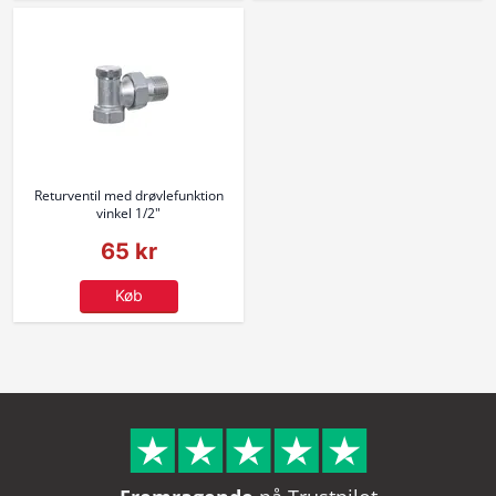
Returventil med drøvlefunktion
vinkel 1/2"
65 kr
Køb