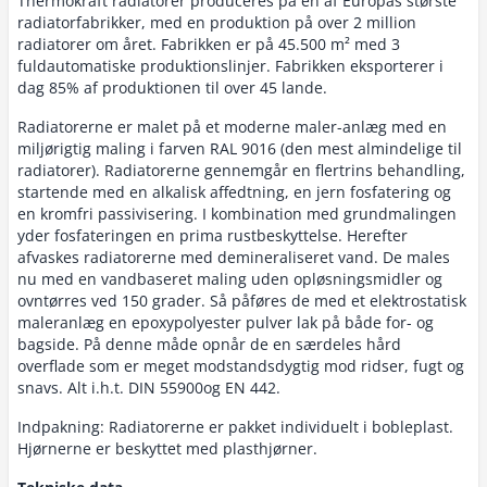
Thermokraft radiatorer produceres på en af Europas største
radiatorfabrikker, med en produktion på over 2 million
radiatorer om året. Fabrikken er på 45.500 m² med 3
fuldautomatiske produktionslinjer. Fabrikken eksporterer i
dag 85% af produktionen til over 45 lande.
Radiatorerne er malet på et moderne maler-anlæg med en
miljørigtig maling i farven RAL 9016 (den mest almindelige til
radiatorer). Radiatorerne gennemgår en flertrins behandling,
startende med en alkalisk affedtning, en jern fosfatering og
en kromfri passivisering. I kombination med grundmalingen
yder fosfateringen en prima rustbeskyttelse. Herefter
afvaskes radiatorerne med demineraliseret vand. De males
nu med en vandbaseret maling uden opløsningsmidler og
ovntørres ved 150 grader. Så påføres de med et elektrostatisk
maleranlæg en epoxypolyester pulver lak på både for- og
bagside. På denne måde opnår de en særdeles hård
overflade som er meget modstandsdygtig mod ridser, fugt og
snavs. Alt i.h.t. DIN 55900og EN 442.
Indpakning: Radiatorerne er pakket individuelt i bobleplast.
Hjørnerne er beskyttet med plasthjørner.