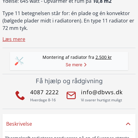
Ydelse: 645 watt - Opvarmer et rum på
10,8 m2
Type 11 betegnelsen står for: én plade og én konvektor
(bølgede plader midt i radiatoren). En type 11 radiator er
72 mm tyk.
Læs mere
Montering af radiator fra
2.500 kr
Se mere
Få hjælp og rådgivning
4087 2222
info@dbvvs.dk
Hverdage 8-16
Vi svarer hurtigst muligt
Beskrivelse