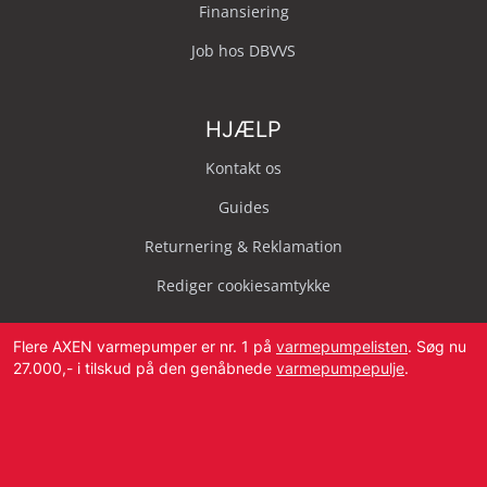
Finansiering
Job hos DBVVS
HJÆLP
Kontakt os
Guides
Returnering & Reklamation
Rediger cookiesamtykke
Flere AXEN varmepumper er nr. 1 på
varmepumpelisten
. Søg nu
27.000,- i tilskud på den genåbnede
varmepumpepulje
.