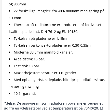
og 900mm
22 forskellige længder: fra 400-3000mm med spring på
100mm
Thermokraft radiatorerne er produceret af koldvalset
kvalitetsplade i.h.t. DIN 7612 og EN 10130.
Tykkelsen på pladerne er 1,15mm.
Tykkelsen på konvektorpladerne er 0,30-0,35mm
Moderne 33,3mm manifold kanaler.
Arbejdstryk 10 bar.
Test tryk 13 bar.
Max arbejdstemperatur er 110 grader.
Med ophæng, rist, sideplade, blindprop, udlufterskrue,
skruer og rawplugs.
10 år garanti.
Ydelse: De angivne m² som radiatoren opvarme er beregnet
ud fra en ydelsestabel ved et temperatursæt på 70/40/20. Et