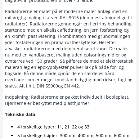
dag 85% af produktionen til over 45 lande.
Radiatorerne er malet på et moderne maler-anlæg med en
miljørigtig maling i farven RAL 9016 (den mest almindelige til
radiatorer). Radiatorerne gennemgår en flertrins behandling,
startende med en alkalisk affedtning, en jern fosfatering og
en kromfri passivisering. I kombination med grundmalingen
yder fosfateringen en prima rustbeskyttelse. Herefter
afvaskes radiatorerne med demineraliseret vand. De males
nu med en vandbaseret maling uden opløsningsmidler og
ovntørres ved 150 grader. Så påføres de med et elektrostatisk
maleranlæg en epoxypolyester pulver lak på både for- og
bagside. På denne måde opnår de en særdeles hård
overflade som er meget modstandsdygtig mod ridser, fugt og
snavs. Alt i.h.t. DIN 55900og EN 442.
Indpakning: Radiatorerne er pakket individuelt i bobleplast.
Hjørnerne er beskyttet med plasthjørner.
Tekniske data
4 forskellige typer: 11, 21, 22 og 33
5 forskellige højder: 300mm, 400mm, 500mm, 600mm