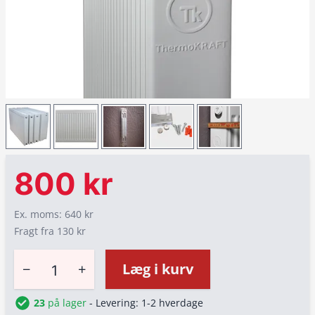
800 kr
Ex. moms: 640 kr
Fragt fra 130 kr
−
+
Læg i kurv
23
på lager
- Levering: 1-2 hverdage