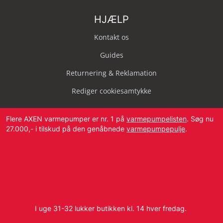
HJÆLP
Kontakt os
Guides
Returnering & Reklamation
Rediger cookiesamtykke
Flere AXEN varmepumper er nr. 1 på
varmepumpelisten
. Søg nu
27.000,- i tilskud på den genåbnede
varmepumpepulje
.
Svendborg Landevej 42, 5874 Hesselager
Tlf:
4087 2222
I uge 31-32 lukker butikken kl. 14 hver fredag.
E-mail:
info@dbvvs.dk