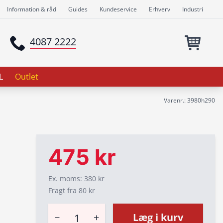
Information & råd
Guides
Kundeservice
Erhverv
Industri
4087 2222
L
Outlet
Varenr.: 3980h290
475 kr
Ex. moms: 380 kr
Fragt fra 80 kr
−
+
Læg i kurv