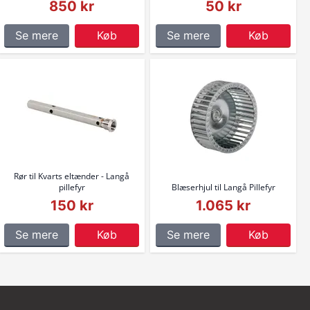
850 kr
50 kr
Se mere
Køb
Se mere
Køb
Rør til Kvarts eltænder - Langå
pillefyr
Blæserhjul til Langå Pillefyr
150 kr
1.065 kr
Se mere
Køb
Se mere
Køb