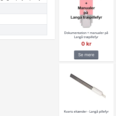
Dokumentation + manualer på
Langå træpillefyr
0 kr
Se mere
Kvarts eltænder - Langå pillefyr