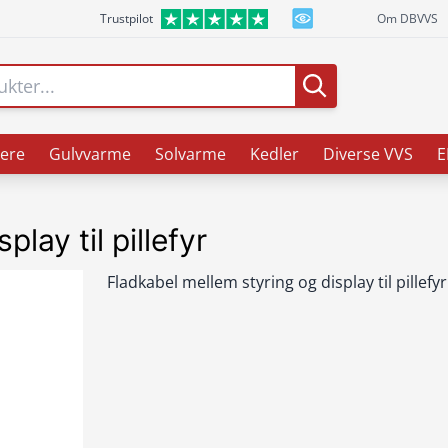
Trustpilot
Om DBVVS
ere
Gulvvarme
Solvarme
Kedler
Diverse VVS
E
lay til pillefyr
Fladkabel mellem styring og display til pillefyr