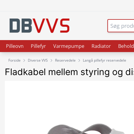
Pilleovn
Pillefyr
Varmepumpe
Radiator
Behold
Forside
Diverse VVS
Reservedele
Langå pillefyr reservedele
Fladkabel mellem styring og disp