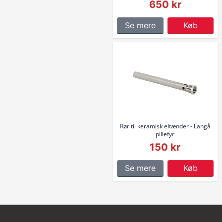
650 kr
Se mere
Køb
Rør til keramisk eltænder - Langå
pillefyr
150 kr
Se mere
Køb