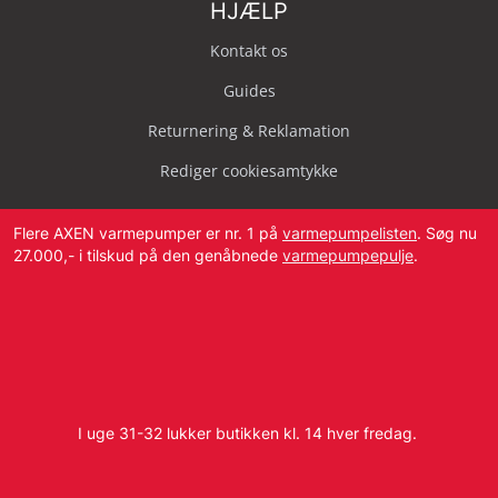
HJÆLP
Kontakt os
Guides
Returnering & Reklamation
Rediger cookiesamtykke
Flere AXEN varmepumper er nr. 1 på
varmepumpelisten
. Søg nu
27.000,- i tilskud på den genåbnede
varmepumpepulje
.
Svendborg Landevej 42, 5874 Hesselager
Tlf:
4087 2222
I uge 31-32 lukker butikken kl. 14 hver fredag.
E-mail:
info@dbvvs.dk
CVR: 38773321