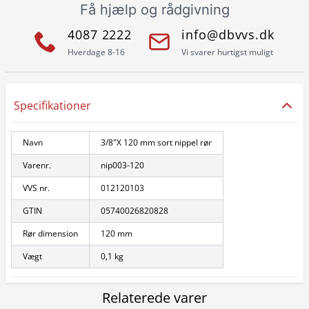
Få hjælp og rådgivning
4087 2222
info@dbvvs.dk
Hverdage 8-16
Vi svarer hurtigst muligt
Specifikationer
Navn
3/8"X 120 mm sort nippel rør
Varenr.
nip003-120
VVS nr.
012120103
GTIN
05740026820828
Rør dimension
120 mm
Vægt
0,1 kg
Relaterede varer