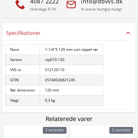
4087 2222
info@dbvvs.dk
Hverdage 8-16
Vi svarer hurtigst muligt
Specifikationer
Navn
1-1/4"X 120 mm sort nippel rør
Varenr.
nip010-120
VVS nr.
012120110
GTIN
05740026821245
Rør dimension
120 mm
Vægt
0,3 kg
Relaterede varer
2 varianter
2 varianter