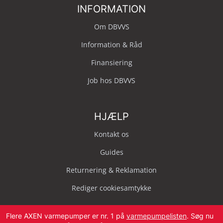
INFORMATION
Om DBVVS
Information & Råd
Finansiering
Job hos DBVVS
HJÆLP
Kontakt os
Guides
Returnering & Reklamation
Rediger cookiesamtykke
Flere AXEN varmepumper er nr. 1 på
varmepumpelisten
. Søg nu