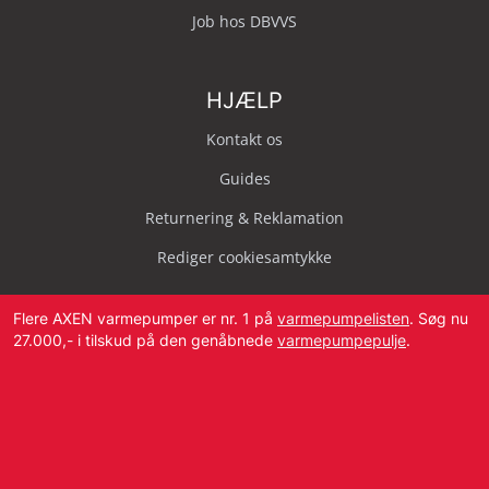
Job hos DBVVS
HJÆLP
Kontakt os
Guides
Returnering & Reklamation
Rediger cookiesamtykke
Flere AXEN varmepumper er nr. 1 på
varmepumpelisten
. Søg nu
27.000,- i tilskud på den genåbnede
varmepumpepulje
.
Svendborg Landevej 42, 5874 Hesselager