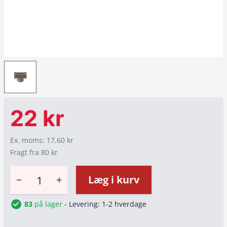
22 kr
Ex. moms: 17,60 kr
Fragt fra 80 kr
−
+
Læg i kurv
83
på lager
- Levering: 1-2 hverdage