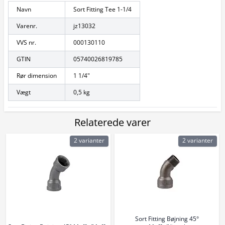
Navn
Sort Fitting Tee 1-1/4
Varenr.
jz13032
VVS nr.
000130110
GTIN
05740026819785
Rør dimension
1 1/4"
Vægt
0,5 kg
Relaterede varer
2 varianter
2 varianter
Sort Fitting Bøjning 45°