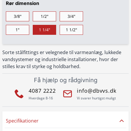
Rør dimension
3/8"
1/2"
3/4"
1"
1 1/4"
1 1/2"
Sorte stålfittings er velegnede til varmeanlæg, lukkede
vandsystemer og industrielle installationer, hvor der
stilles krav til styrke og holdbarhed.
Få hjælp og rådgivning
4087 2222
info@dbvvs.dk
Hverdage 8-16
Vi svarer hurtigst muligt
Specifikationer