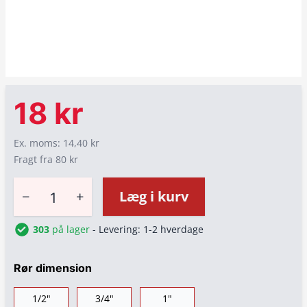
18 kr
Ex. moms: 14,40 kr
Fragt fra 80 kr
−
+
Læg i kurv
303
på lager
- Levering: 1-2 hverdage
Rør dimension
1/2"
3/4"
1"