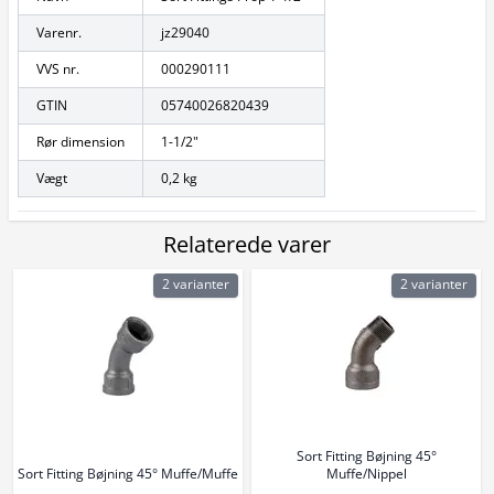
Varenr.
jz29040
VVS nr.
000290111
GTIN
05740026820439
Rør dimension
1-1/2"
Vægt
0,2 kg
Relaterede varer
2 varianter
2 varianter
Sort Fitting Bøjning 45°
Sort Fitting Bøjning 45° Muffe/Muffe
Muffe/Nippel