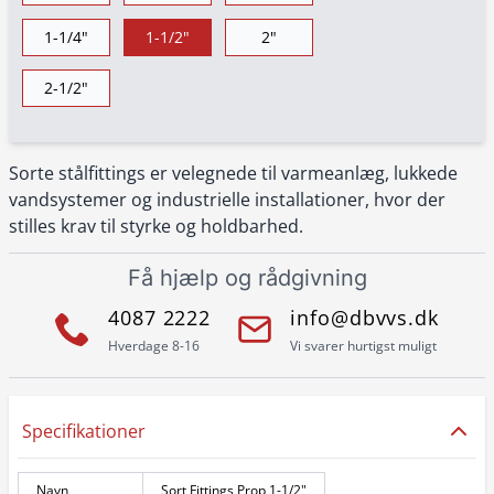
1-1/4"
1-1/2"
2"
2-1/2"
Sorte stålfittings er velegnede til varmeanlæg, lukkede
vandsystemer og industrielle installationer, hvor der
stilles krav til styrke og holdbarhed.
Få hjælp og rådgivning
4087 2222
info@dbvvs.dk
Hverdage 8-16
Vi svarer hurtigst muligt
Specifikationer
Navn
Sort Fittings Prop 1-1/2"