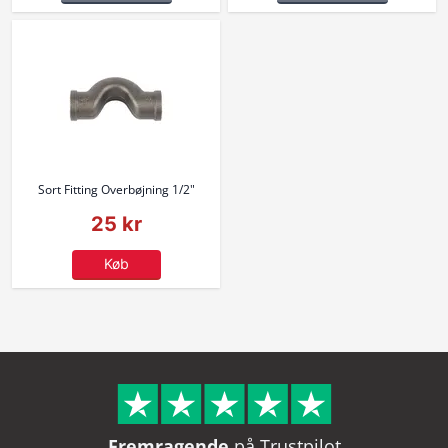
Sort Fitting Overbøjning 1/2"
25 kr
Køb
Fremragende
på Trustpilot