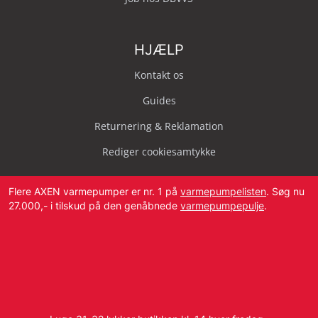
HJÆLP
Kontakt os
Guides
Returnering & Reklamation
Rediger cookiesamtykke
Flere AXEN varmepumper er nr. 1 på
varmepumpelisten
. Søg nu
27.000,- i tilskud på den genåbnede
varmepumpepulje
.
Svendborg Landevej 42, 5874 Hesselager
Tlf:
4087 2222