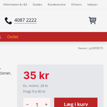
Information & råd
Guides
Kundeservice
Erhverv
Industri
4087 2222
L
Outlet
Varenr.: jz2455015
,
35 kr
tioner,
Ex. moms: 28 kr
Fragt fra 80 kr
−
+
Læg i kurv