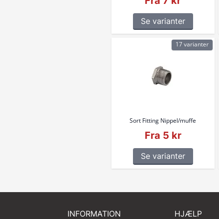
Fra 7 kr
Se varianter
17 varianter
Sort Fitting Nippel/muffe
Fra 5 kr
Se varianter
INFORMATION
HJÆLP