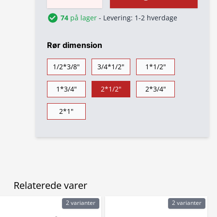
74
på lager
- Levering: 1-2 hverdage
Rør dimension
1/2*3/8"
3/4*1/2"
1*1/2"
1*3/4"
2*1/2"
2*3/4"
2*1"
Relaterede varer
2 varianter
2 varianter