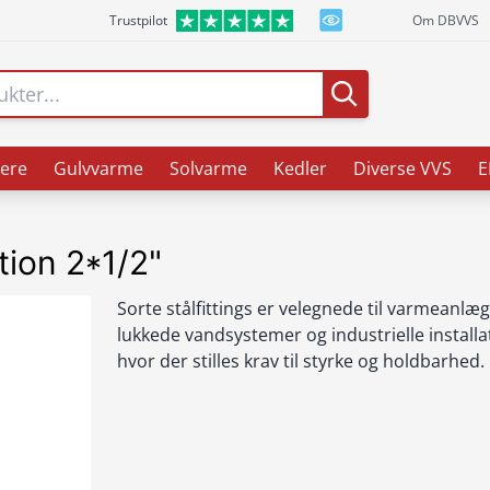
Trustpilot
Om DBVVS
ere
Gulvvarme
Solvarme
Kedler
Diverse VVS
E
tion 2*1/2"
Sorte stålfittings er velegnede til varmeanlæg
lukkede vandsystemer og industrielle installa
hvor der stilles krav til styrke og holdbarhed.