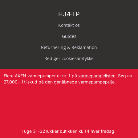
HJÆLP
Kontakt os
Guides
Returnering & Reklamation
Rediger cookiesamtykke
Flere AXEN varmepumper er nr. 1 på
varmepumpelisten
. Søg nu
27.000,- i tilskud på den genåbnede
varmepumpepulje
.
Svendborg Landevej 42, 5874 Hesselager
Tlf:
4087 2222
I uge 31-32 lukker butikken kl. 14 hver fredag.
E-mail:
info@dbvvs.dk