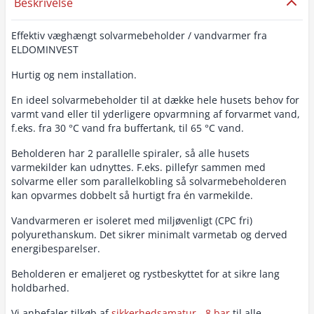
Beskrivelse
Effektiv væghængt solvarmebeholder / vandvarmer fra
ELDOMINVEST
Hurtig og nem installation.
En ideel solvarmebeholder til at dække hele husets behov for
varmt vand eller til yderligere opvarmning af forvarmet vand,
f.eks. fra 30 °C vand fra buffertank, til 65 °C vand.
Beholderen har 2 parallelle spiraler, så alle husets
varmekilder kan udnyttes. F.eks. pillefyr sammen med
solvarme eller som parallelkobling så solvarmebeholderen
kan opvarmes dobbelt så hurtigt fra én varmekilde.
Vandvarmeren er isoleret med miljøvenligt (CPC fri)
polyurethanskum. Det sikrer minimalt varmetab og derved
energibesparelser.
Beholderen er emaljeret og rystbeskyttet for at sikre lang
holdbarhed.
Vi anbefaler tilkøb af
sikkerhedsamatur - 8 bar
til alle