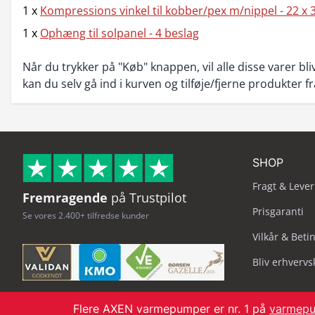
1 x
Kompressions vinkel til kobber/pex m/nippel - 22 x 
1 x
Ophæng til solpanel - 4 beslag
Når du trykker på "Køb" knappen, vil alle disse varer bliv
kan du selv gå ind i kurven og tilføje/fjerne produkter f
SHOP
Fragt & Lever
Fremragende
på Trustpilot
Prisgaranti
Se vores 2.400+ tilfredse kunder
Vilkår & Beti
Bliv erhverv
Flere AXEN varmepumper er nr. 1 på
varmepu