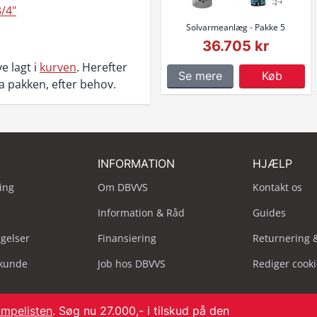
3/4"
Solvarmeanlæg - Pakke 5
36.705 kr
e lagt i
kurven
. Herefter
Se mere
Køb
ra pakken, efter behov.
INFORMATION
HJÆLP
ing
Om DBVVS
Kontakt os
Information & Råd
Guides
ngelser
Finansiering
Returnering 
skunde
Job hos DBVVS
Rediger cook
mpelisten
. Søg nu 27.000,- i tilskud på den