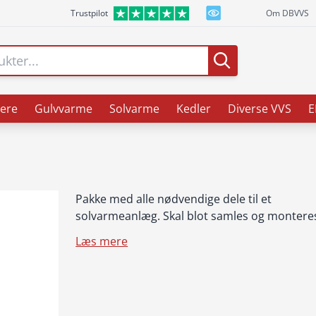
Trustpilot
Om DBVVS
ere
Gulvvarme
Solvarme
Kedler
Diverse VVS
E
Pakke med alle nødvendige dele til et
solvarmeanlæg. Skal blot samles og montere
Læs mere