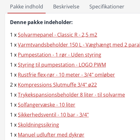
Pakke indhold
Beskrivelse
Specifikationer
Denne pakke indeholder:
1 x
Solvarmepanel - Classic R - 2,5 m2
1 x
Varmtvandsbeholder 150 L - Væghængt med 2 paralle
1 x
Pumpestation - 1 rør - Uden styring
1 x
Styring til pumpestation - LOGO PWM
1 x
Rustfrie flex-rør - 10 meter - 3/4" omløber
2 x
Kompressions Slutmuffe 3/4" ø22
1 x
Trykekspansionsbeholder 8 liter - til solvarme
1 x
Solfangervæske - 10 liter
1 x
Sikkerhedsventil - 10 bar - 3/4"
1 x
Skoldningssikring
1 x
Manuel udlufter med dykrør