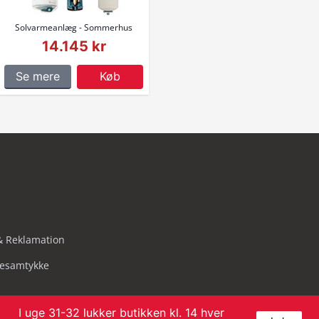
Solvarmeanlæg - Sommerhus
14.145 kr
Se mere
Køb
& Reklamation
iesamtykke
I uge 31-32 lukker butikken kl. 14 hver