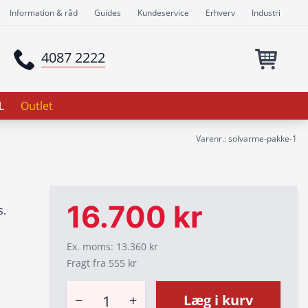
Information & råd
Guides
Kundeservice
Erhverv
Industri
4087 2222
L
Outlet
Varenr.: solvarme-pakke-1
16.700 kr
s.
Ex. moms: 13.360 kr
Fragt fra 555 kr
−
+
Læg i kurv