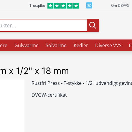
Trustpilot
Om DBVVS
ere
Gulvvarme
Solvarme
Kedler
Diverse VVS
E
mm x 1/2" x 18 mm
Rustfri Press - T-stykke - 1/2" udvendigt gevin
DVGW-certifikat