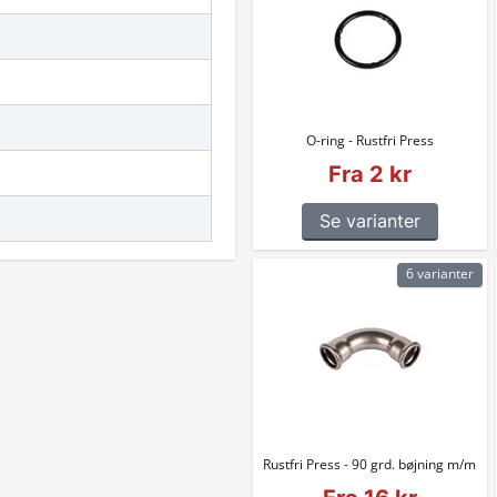
O-ring - Rustfri Press
Fra 2 kr
Se varianter
6 varianter
Rustfri Press - 90 grd. bøjning m/m