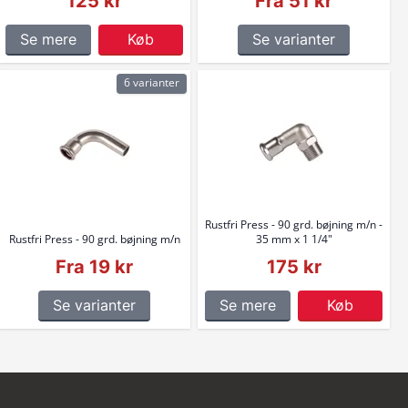
125 kr
Fra 51 kr
Se mere
Køb
Se varianter
6 varianter
Rustfri Press - 90 grd. bøjning m/n -
Rustfri Press - 90 grd. bøjning m/n
35 mm x 1 1/4"
Fra 19 kr
175 kr
Se varianter
Se mere
Køb