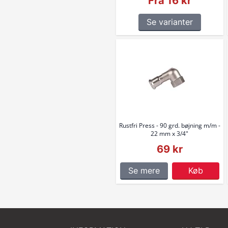
Fra 16 kr
Se varianter
Rustfri Press - 90 grd. bøjning m/m -
22 mm x 3/4"
69 kr
Se mere
Køb