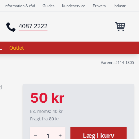
Information & råd
Guides
Kundeservice
Erhverv
Industri
4087 2222
L
Outlet
Varenr.: 5114-1805
d
50 kr
Ex. moms: 40 kr
Fragt fra 80 kr
−
+
Læg i kurv