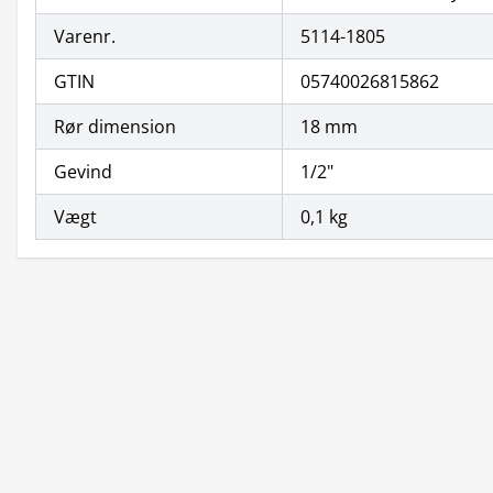
Varenr.
5114-1805
GTIN
05740026815862
Rør dimension
18 mm
Gevind
1/2"
Vægt
0,1 kg