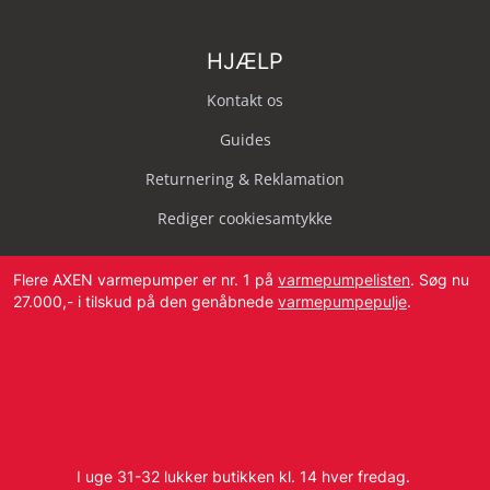
HJÆLP
Kontakt os
Guides
Returnering & Reklamation
Rediger cookiesamtykke
Flere AXEN varmepumper er nr. 1 på
varmepumpelisten
. Søg nu
27.000,- i tilskud på den genåbnede
varmepumpepulje
.
Svendborg Landevej 42, 5874 Hesselager
Tlf:
4087 2222
I uge 31-32 lukker butikken kl. 14 hver fredag.
E-mail:
info@dbvvs.dk