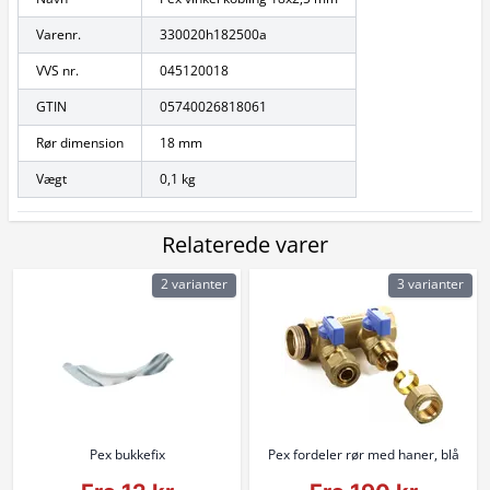
Varenr.
330020h182500a
VVS nr.
045120018
GTIN
05740026818061
Rør dimension
18 mm
Vægt
0,1 kg
Relaterede varer
2 varianter
3 varianter
Pex bukkefix
Pex fordeler rør med haner, blå