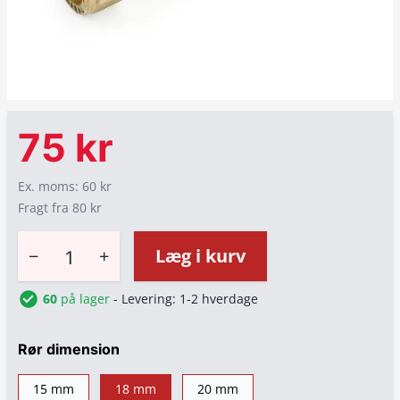
75 kr
Ex. moms: 60 kr
Fragt fra 80 kr
−
+
Læg i kurv
60
på lager
- Levering: 1-2 hverdage
Rør dimension
15 mm
18 mm
20 mm