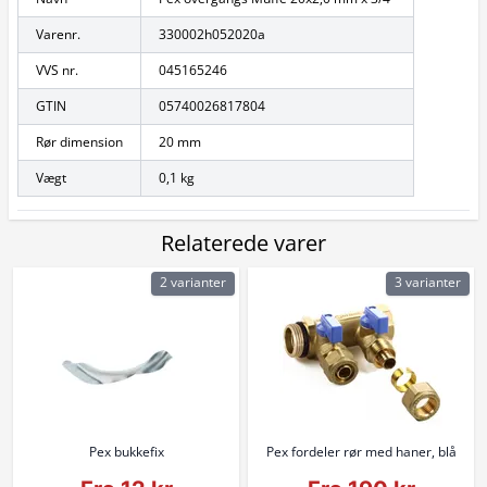
Varenr.
330002h052020a
VVS nr.
045165246
GTIN
05740026817804
Rør dimension
20 mm
Vægt
0,1 kg
Relaterede varer
2 varianter
3 varianter
Pex bukkefix
Pex fordeler rør med haner, blå