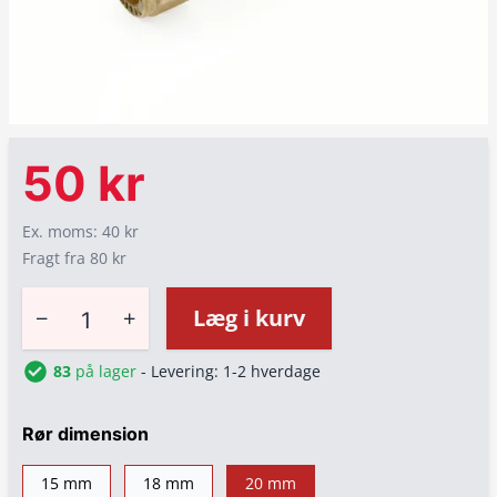
50 kr
Ex. moms: 40 kr
Fragt fra 80 kr
−
+
Læg i kurv
83
på lager
- Levering: 1-2 hverdage
Rør dimension
15 mm
18 mm
20 mm