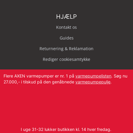
HJÆLP
Kontakt os
Guides
Returnering & Reklamation
Rediger cookiesamtykke
Flere AXEN varmepumper er nr. 1 på
varmepumpelisten
. Søg nu
27.000,- i tilskud på den genåbnede
varmepumpepulje
.
Svendborg Landevej 42, 5874 Hesselager
Tlf:
4087 2222
I uge 31-32 lukker butikken kl. 14 hver fredag.
E-mail:
info@dbvvs.dk