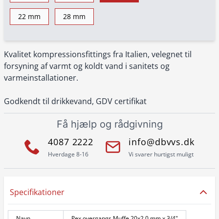
22 mm
28 mm
Kvalitet kompressionsfittings fra Italien, velegnet til
forsyning af varmt og koldt vand i sanitets og
varmeinstallationer.
Godkendt til drikkevand, GDV certifikat
Få hjælp og rådgivning
4087 2222
info@dbvvs.dk
Hverdage 8-16
Vi svarer hurtigst muligt
Specifikationer
Navn
Pex overgangs Muffe 20x2,0 mm x 3/4"