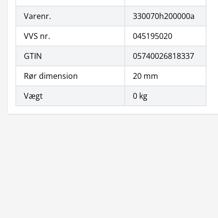
Varenr.
330070h200000a
VVS nr.
045195020
GTIN
05740026818337
Rør dimension
20 mm
Vægt
0 kg