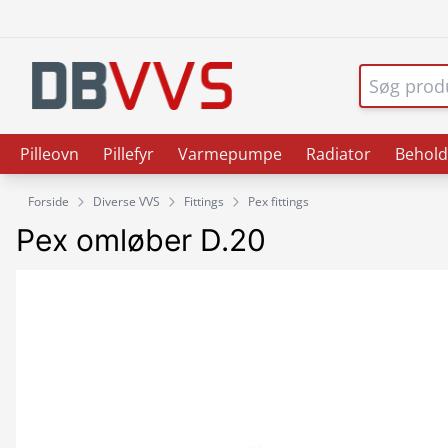
Pilleovn
Pillefyr
Varmepumpe
Radiator
Behold
Forside
Diverse VVS
Fittings
Pex fittings
Pex omløber D.20