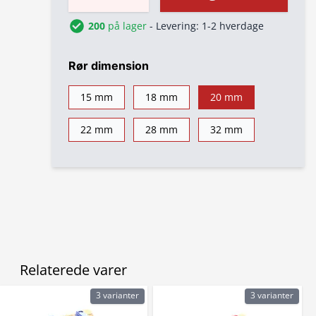
200
på lager
- Levering: 1-2 hverdage
Rør dimension
15 mm
18 mm
20 mm
22 mm
28 mm
32 mm
Relaterede varer
3 varianter
3 varianter