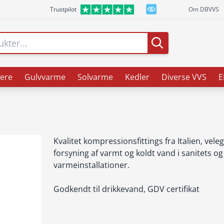
Trustpilot
Om DBVVS
ere
Gulvvarme
Solvarme
Kedler
Diverse VVS
E
Kvalitet kompressionsfittings fra Italien, veleg
forsyning af varmt og koldt vand i sanitets og
varmeinstallationer.
Godkendt til drikkevand, GDV certifikat