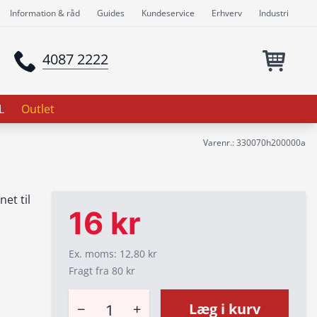
Information & råd
Guides
Kundeservice
Erhverv
Industri
4087 2222
L
Outlet
Varenr.: 330070h200000a
net til
16 kr
Ex. moms: 12,80 kr
Fragt fra 80 kr
−
+
Læg i kurv