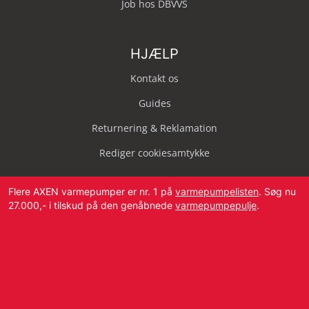
Job hos DBVVS
HJÆLP
Kontakt os
Guides
Returnering & Reklamation
Rediger cookiesamtykke
Flere AXEN varmepumper er nr. 1 på
varmepumpelisten
. Søg nu
27.000,- i tilskud på den genåbnede
varmepumpepulje
.
Svendborg Landevej 42, 5874 Hesselager
Tlf:
4087 2222