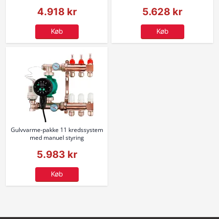
4.918 kr
5.628 kr
Køb
Køb
Gulvvarme-pakke 11 kredssystem
med manuel styring
5.983 kr
Køb