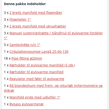
Denne pakke indeholder:
3 x
2 kreds manifold med flowmåler
3 x
Flowmeter 1"
3 x
2 kreds manifold med skruehætter
3 x
Manuel justeringshætte / håndhjul til gulvvarme fordeler
1"
5 x
Samlestykke n/n 1"
1 x
Cirkulationspumpe Langå 25-60-130
18 x
Pipe fitting ø20mm
1 x
Rørholder til gulvvarme manifold (2 stk.)
1 x
Rørholder til gulvvarme manifold
1 x
Regulator med føler til gulvvarme
1 x
Rå blandeshunt med frem- og returløb m/termometre og
dykrør
1 x
Manifold ende med udlufter 1"
1 x
Bypass gulvvarmerør