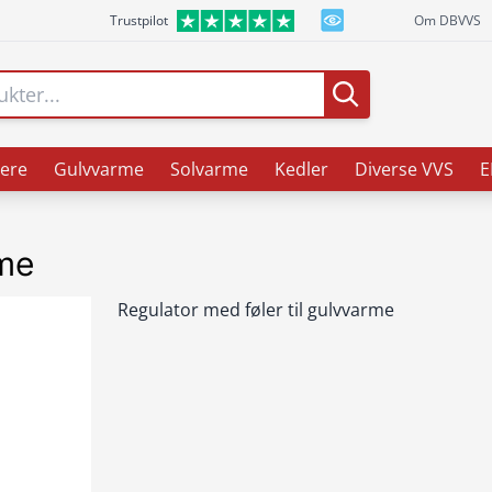
Trustpilot
Om DBVVS
ere
Gulvvarme
Solvarme
Kedler
Diverse VVS
E
rme
Regulator med føler til gulvvarme