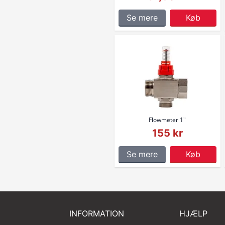
Se mere
Køb
Flowmeter 1"
155 kr
Se mere
Køb
INFORMATION
HJÆLP