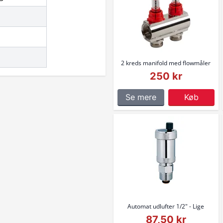
2 kreds manifold med flowmåler
250 kr
Se mere
Køb
Automat udlufter 1/2" - Lige
87,50 kr