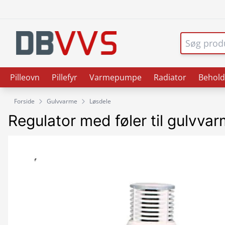
Pilleovn
Pillefyr
Varmepumpe
Radiator
Behold
Forside
Gulvvarme
Løsdele
Regulator med føler til gulvva