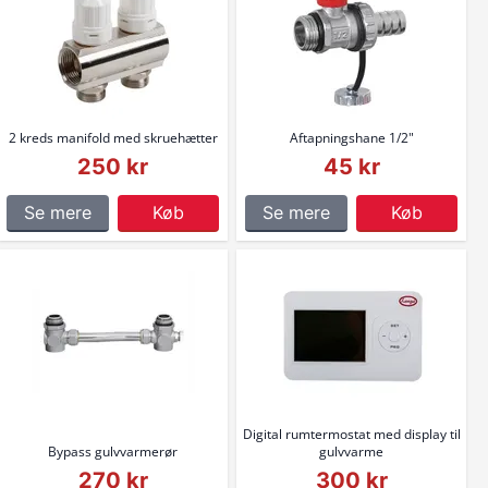
2 kreds manifold med skruehætter
Aftapningshane 1/2"
250 kr
45 kr
Se mere
Køb
Se mere
Køb
Digital rumtermostat med display til
Bypass gulvvarmerør
gulvvarme
270 kr
300 kr