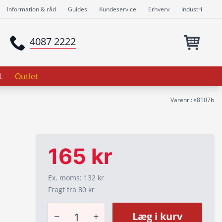
Information & råd
Guides
Kundeservice
Erhverv
Industri
4087 2222
L
Outlet
Varenr.: s8107b
165 kr
Ex. moms: 132 kr
Fragt fra 80 kr
−
+
Læg i kurv