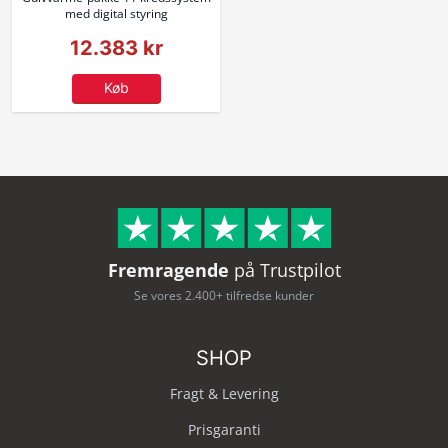
med digital styring
12.383 kr
Køb
Fremragende
på Trustpilot
Se vores 2.400+ tilfredse kunder
SHOP
Fragt & Levering
Prisgaranti