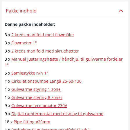
Pakke indhold
Denne pakke indeholder:
3 x
2 kreds manifold med flowmåler
3 x
Flowmeter 1"
3 x
2 kreds manifold med skruehætter
3 x
Manuel justeringshætte / håndhjul til gulvvarme fordeler
1"
5 x
Samlestykke n/n 1"
1 x
Cirkulationspumpe Langå 25-60-130
1 x
Gulvvarme styring 1 zone
1 x
Gulvvarme styring 8 zoner
9 x
Gulvvarme termomotor 230V
9 x
Digital rumtermostat med display til gulvvarme
18 x
Pipe fitting ø20mm
1 x
Rørholder til gulvvarme manifold (2 stk.)