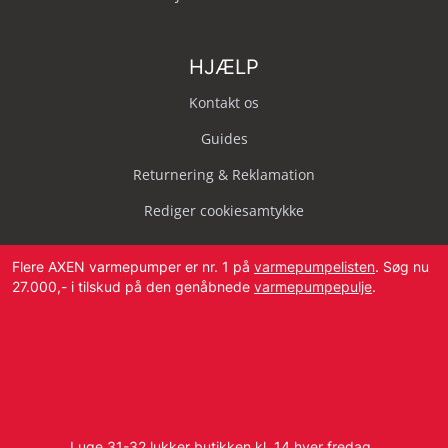
HJÆLP
Kontakt os
Guides
Returnering & Reklamation
Rediger cookiesamtykke
Flere AXEN varmepumper er nr. 1 på
varmepumpelisten
. Søg nu
27.000,- i tilskud på den genåbnede
varmepumpepulje
.
Svendborg Landevej 42, 5874 Hesselager
Tlf:
4087 2222
I uge 31-32 lukker butikken kl. 14 hver fredag.