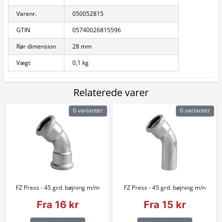
Varenr.
050052815
GTIN
05740026815596
Rør dimension
28 mm
Vægt
0,1 kg
Relaterede varer
6 varianter
6 varianter
FZ Press - 45 grd. bøjning m/m
FZ Press - 45 grd. bøjning m/n
Fra 16 kr
Fra 15 kr