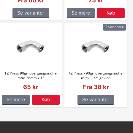
Fra 60 kr
75 kr
Se varianter
Se mere
Køb
2 varianter
FZ Press 90gr. overgangsmuffe
FZ Press - 90gr. overgangsmuffe
m/m 28mm x 1"
m/m - 1/2" gevind
65 kr
Fra 38 kr
Se mere
Køb
Se varianter