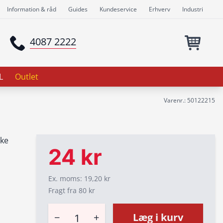
Information & råd
Guides
Kundeservice
Erhverv
Industri
4087 2222
L
Outlet
Varenr.: 50122215
kke
24 kr
Ex. moms: 19,20 kr
Fragt fra 80 kr
−
+
Læg i kurv