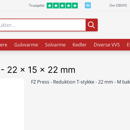
Trustpilot
Om DBVVS
ere
Gulvvarme
Solvarme
Kedler
Diverse VVS
E
 - 22 x 15 x 22 mm
FZ Press - Reduktion T-stykke - 22 mm - M ba