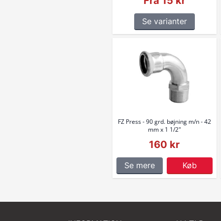
Fra 15 kr
Se varianter
FZ Press - 90 grd. bøjning m/n - 42
mm x 1 1/2"
160 kr
Se mere
Køb