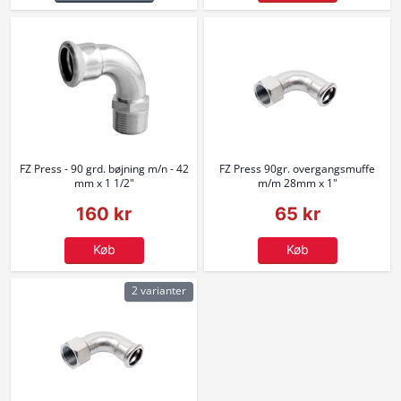
FZ Press - 90 grd. bøjning m/n - 42
FZ Press 90gr. overgangsmuffe
mm x 1 1/2"
m/m 28mm x 1"
160 kr
65 kr
Køb
Køb
2 varianter