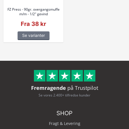
FZ Press - 90gr. overgangsmuffe
m/m - 1/2" gevind
Fra 38 kr
Se varianter
Fremragende
på Trustpilot
Se vores 2.400+ tilfredse kunder
SHOP
Fragt & Levering