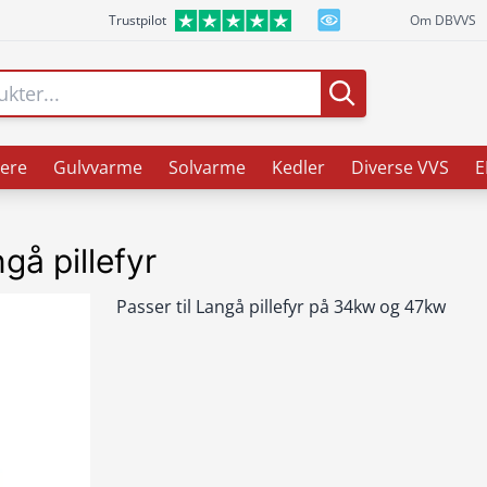
Trustpilot
Om DBVVS
ere
Gulvvarme
Solvarme
Kedler
Diverse VVS
E
gå pillefyr
Passer til Langå pillefyr på 34kw og 47kw