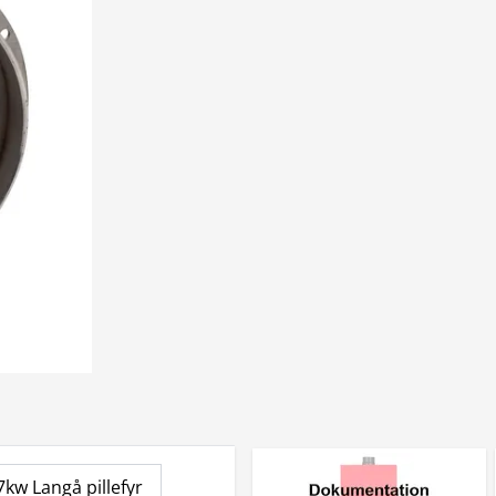
7kw Langå pillefyr