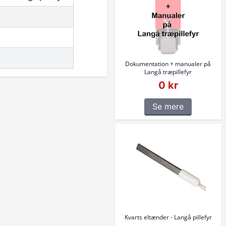
Dokumentation + manualer på
Langå træpillefyr
0 kr
Se mere
Kvarts eltænder - Langå pillefyr