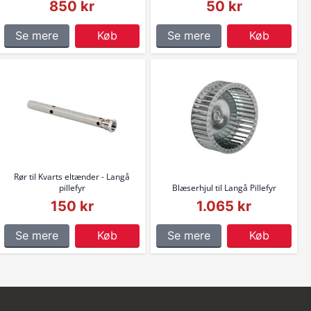
850 kr
50 kr
Se mere
Køb
Se mere
Køb
Rør til Kvarts eltænder - Langå
pillefyr
Blæserhjul til Langå Pillefyr
150 kr
1.065 kr
Se mere
Køb
Se mere
Køb