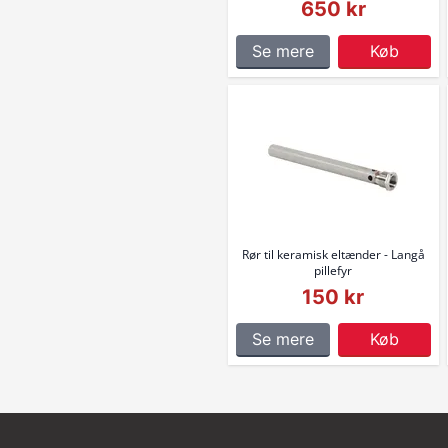
650 kr
Se mere
Køb
Rør til keramisk eltænder - Langå
pillefyr
150 kr
Se mere
Køb