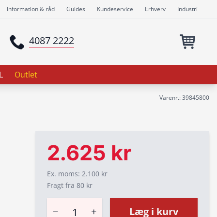
Information & råd
Guides
Kundeservice
Erhverv
Industri
4087 2222
L
Outlet
Varenr.: 39845800
2.625 kr
Ex. moms: 2.100 kr
Fragt fra 80 kr
−
+
Læg i kurv