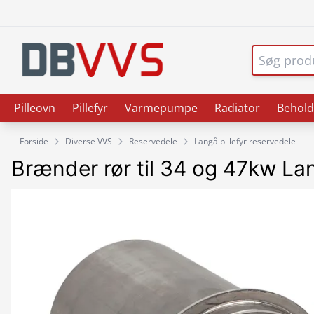
Pilleovn
Pillefyr
Varmepumpe
Radiator
Behold
Forside
Diverse VVS
Reservedele
Langå pillefyr reservedele
Brænder rør til 34 og 47kw Lan