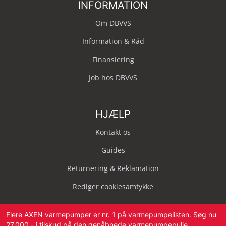
INFORMATION
Om DBVVS
Information & Råd
Finansiering
Job hos DBVVS
HJÆLP
Kontakt os
Guides
Returnering & Reklamation
Rediger cookiesamtykke
Flere AXEN varmepumper er nr. 1 på
varmepumpelisten
. Søg nu
27.000,- i tilskud på den genåbnede
varmepumpepulje
.