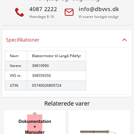
4087 2222
info@dbvvs.dk
Hverdage 8-16
Vi svarer hurtigst muligt
Specifikationer
Navn
Blæsermotor til Langå Pillefyr
Varenr.
39819990
VVS nr.
308559350
GTIN
05740026809724
Relaterede varer