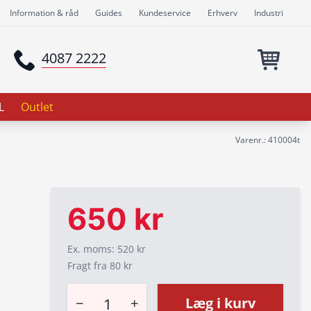
Information & råd
Guides
Kundeservice
Erhverv
Industri
4087 2222
L
Outlet
Varenr.: 410004t
650 kr
Ex. moms: 520 kr
Fragt fra 80 kr
−
+
Læg i kurv