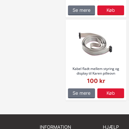
Se mere
Køb
Kabel fladt mellem styring og
display til Karen pilleovn
100 kr
Se mere
Køb
INFORMATION
HJÆLP