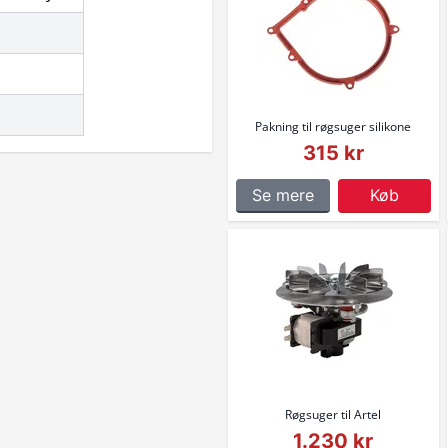
Pakning til røgsuger silikone
315 kr
Se mere
Køb
Røgsuger til Artel
1.230 kr