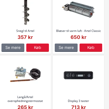
Snegl til Artel
Blæser til varm luft - Artel Classic
357 kr
650 kr
Se mere
Køb
Se mere
Køb
Langå/Artel
overophedningstermostat
Display 3 taster
265 kr
713 kr