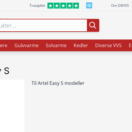
Trustpilot
Om DBVVS
ere
Gulvvarme
Solvarme
Kedler
Diverse VVS
E
y S
Til Artel Easy S modeller