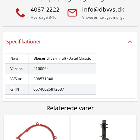
4087 2222
info@dbvvs.dk
Hverdage 8-16
Vi svarer hurtigst muligt
Specifikationer
Navn
Blæser til varm luft - Artel Classic
Varenr.
410006t
VVS nr.
308571340
GTIN
05740026812687
Relaterede varer