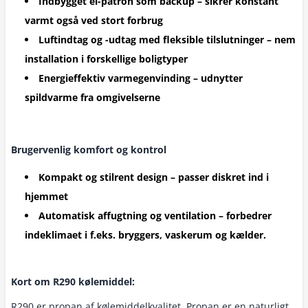
Indbygget el-patron som backup – sikrer konstant
varmt også ved stort forbrug
Luftindtag og -udtag med fleksible tilslutninger – nem
installation i forskellige boligtyper
Energieffektiv varmegenvinding – udnytter
spildvarme fra omgivelserne
Brugervenlig komfort og kontrol
Kompakt og stilrent design – passer diskret ind i
hjemmet
Automatisk affugtning og ventilation – forbedrer
indeklimaet i f.eks. bryggers, vaskerum og kælder.
Kort om R290 kølemiddel:
R290 er propan af kølemiddelkvalitet. Propan er en naturligt