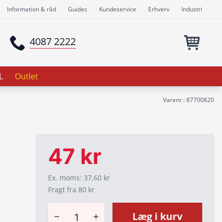
Information & råd
Guides
Kundeservice
Erhverv
Industri
4087 2222
L
Outlet
Varenr.: 87700820
47 kr
Ex. moms: 37,60 kr
Fragt fra 80 kr
−
+
Læg i kurv