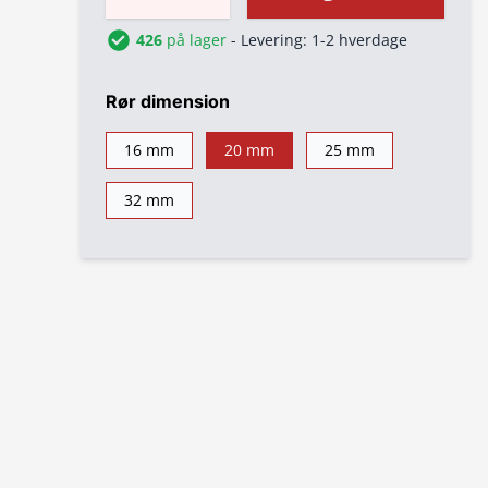
426
på lager
- Levering: 1-2 hverdage
Rør dimension
16 mm
20 mm
25 mm
32 mm