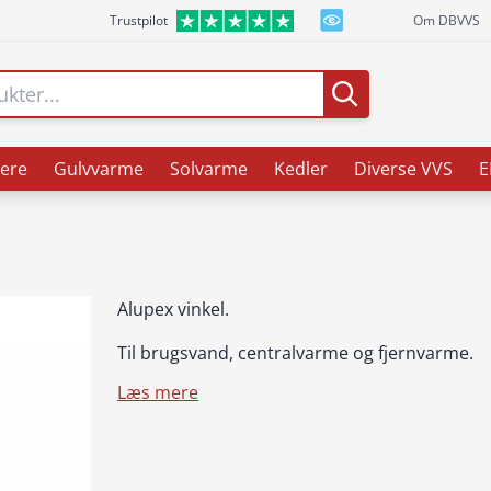
Trustpilot
Om DBVVS
ere
Gulvvarme
Solvarme
Kedler
Diverse VVS
E
Alupex vinkel.
Til brugsvand, centralvarme og fjernvarme.
Læs mere