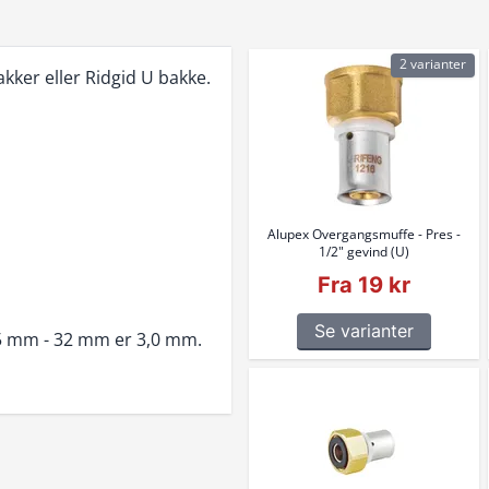
2 varianter
ker eller Ridgid U bakke.
Alupex Overgangsmuffe - Pres -
1/2" gevind (U)
Fra 19 kr
Se varianter
,5 mm - 32 mm er 3,0 mm.