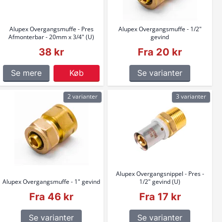
Alupex Overgangsmuffe - Pres
Alupex Overgangsmuffe - 1/2"
Afmonterbar - 20mm x 3/4" (U)
gevind
38 kr
Fra 20 kr
Se mere
Køb
Se varianter
2 varianter
3 varianter
Alupex Overgangsnippel - Pres -
Alupex Overgangsmuffe - 1" gevind
1/2" gevind (U)
Fra 46 kr
Fra 17 kr
Se varianter
Se varianter