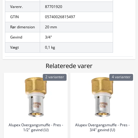
Varenr.
87701920
GTIN
05740026815497
Rør dimension
20 mm
Gevind
3/4"
Vægt
0,1 kg
Relaterede varer
2 varianter
4 varianter
Alupex Overgangsmuffe - Pres -
Alupex Overgangsmuffe - Pres -
1/2" gevind (U)
3/4" gevind (U)