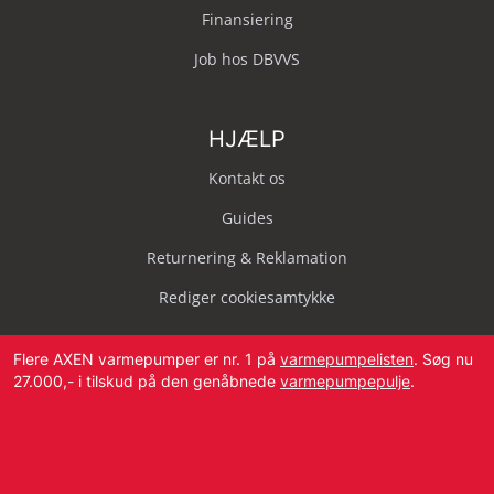
Finansiering
Job hos DBVVS
HJÆLP
Kontakt os
Guides
Returnering & Reklamation
Rediger cookiesamtykke
Flere AXEN varmepumper er nr. 1 på
varmepumpelisten
. Søg nu
27.000,- i tilskud på den genåbnede
varmepumpepulje
.