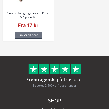
Alupex Overgangsnippel - Pres -
1/2" gevind (U)
Fra 17 kr
Se varianter
Fremragende
på Trustpilot
Se vores 2.400+ tilfredse kunder
SHOP