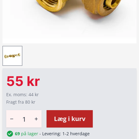
55 kr
Ex. moms: 44 kr
Fragt fra 80 kr
−
+
Læg i kurv
69
på lager
- Levering: 1-2 hverdage