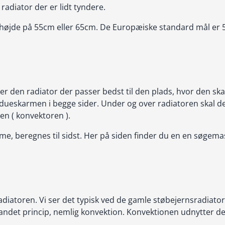
adiator der er lidt tyndere.
 højde på 55cm eller 65cm. De Europæiske standard mål er
der den radiator der passer bedst til den plads, hvor den ska
indueskarmen i begge sider. Under og over radiatoren skal
en ( konvektoren ).
me, beregnes til sidst. Her på siden finder du en en søgema
adiatoren. Vi ser det typisk ved de gamle støbejernsradiator
t andet princip, nemlig konvektion. Konvektionen udnytter de