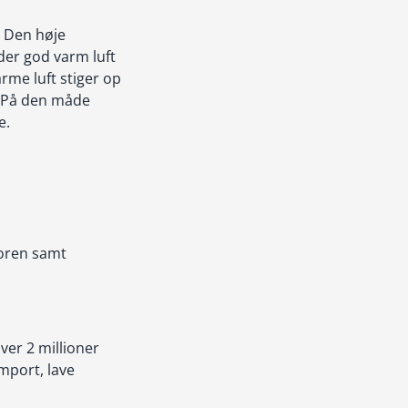
. Den høje
nder god varm luft
rme luft stiger op
t. På den måde
e.
toren samt
ver 2 millioner
mport, lave