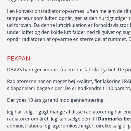
I en konvektionsradiator opvarmes luften mellem de rifle
temperatur som luften opnår, gør at den hurtigt stiger t
ud foroven. Da denne luftcirkulation er forholdsvis stor
under loftet og den kolde luft falder ned til gulvet og su
opnår radiatoren at opvarme en større del af rummet.
PEKPAN
DBVVS har egen import fra en stor fabrik i Tyrkiet. De 
Radiatorerne har en meget høj kvalitet, flot lakering i R
sidepaneler i begge sider. De er godkendte til 10 bars try
Der ydes 10 års garanti mod gennemtæring.
Jeg har solgt rigtigt mange af disse radiatorer og har e
radiatorer om året. Jeg kan sælge dem til
Danmarks beds
administrations- og lageromkostninger, direkte salg til pr