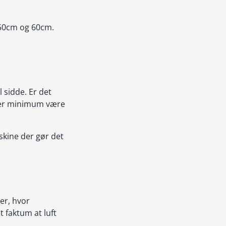
 50cm og 60cm.
l sidde. Er det
 der minimum være
skine der gør det
er, hvor
t faktum at luft