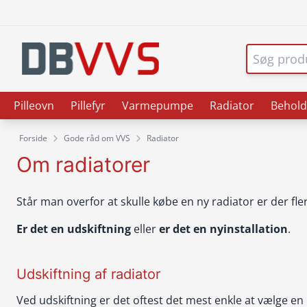
Pilleovn
Pillefyr
Varmepumpe
Radiator
Behold
Forside
Gode råd om VVS
Radiator
Om radiatorer
Står man overfor at skulle købe en ny radiator er der fler
Er det en udskiftning
eller
er det en nyinstallation
.
Udskiftning af radiator
Ved udskiftning er det oftest det mest enkle at vælge e