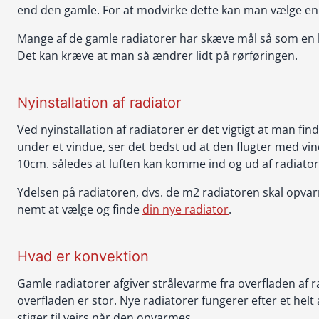
end den gamle. For at modvirke dette kan man vælge en r
Mange af de gamle radiatorer har skæve mål så som en
Det kan kræve at man så ændrer lidt på rørføringen.
Nyinstallation af radiator
Ved nyinstallation af radiatorer er det vigtigt at man fin
under et vindue, ser det bedst ud at den flugter med v
10cm. således at luften kan komme ind og ud af radiator
Ydelsen på radiatoren, dvs. de m2 radiatoren skal opvar
nemt at vælge og finde
din nye radiator
.
Hvad er konvektion
Gamle radiatorer afgiver strålevarme fra overfladen af r
overfladen er stor. Nye radiatorer fungerer efter et hel
stiger til vejrs når den opvarmes.