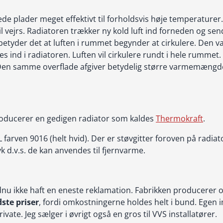
de plader meget effektivt til forholdsvis høje temperaturer
il vejrs. Radiatoren trækker ny kold luft ind forneden og se
 betyder det at luften i rummet begynder at cirkulere. Den va
ges ind i radiatoren. Luften vil cirkulere rundt i hele rumme
 Den samme overflade afgiver betydelig større varmemængd
producerer en gedigen radiator som kaldes
Thermokraft
.
AL farven 9016 (helt hvid). Der er støvgitter foroven på radia
k d.v.s. de kan anvendes til fjernvarme.
ndnu ikke haft en eneste reklamation. Fabrikken producerer o
te priser
, fordi omkostningerne holdes helt i bund. Egen i
ivate. Jeg sælger i øvrigt også en gros til VVS installatører.