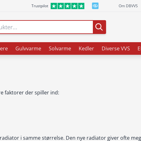
Trustpilot
Om DBVVS
ere
Gulvvarme
Solvarme
Kedler
Diverse VVS
E
e faktorer der spiller ind:
n radiator i samme størrelse. Den nye radiator giver ofte m