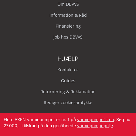
Om DBVVS
Information & Råd
Finansiering
Job hos DBVVS
HJÆLP
Kontakt os
Guides
Returnering & Reklamation
Rediger cookiesamtykke
Flere AXEN varmepumper er nr. 1 på
varmepumpelisten
. Søg nu
27.000,- i tilskud på den genåbnede
varmepumpepulje
.