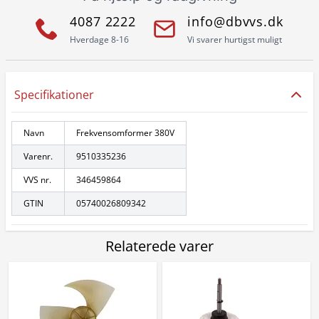
4087 2222
info@dbvvs.dk
Hverdage 8-16
Vi svarer hurtigst muligt
Specifikationer
Navn
Frekvensomformer 380V
Varenr.
9510335236
VVS nr.
346459864
GTIN
05740026809342
Relaterede varer