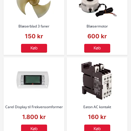
Blæserblad 3 faner
Blæsermotor
150 kr
600 kr
Køb
Køb
Carel Display til Frekvensomformer
Eaton AC kontakt
1.800 kr
160 kr
Køb
Køb