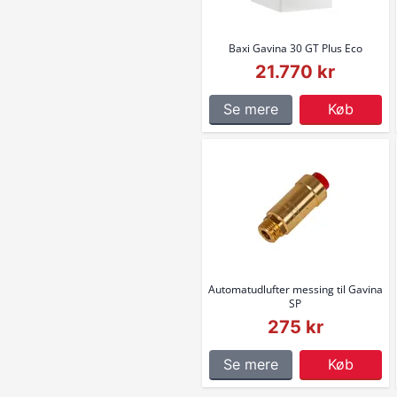
Baxi Gavina 30 GT Plus Eco
21.770 kr
Se mere
Køb
Automatudlufter messing til Gavina
SP
275 kr
Se mere
Køb