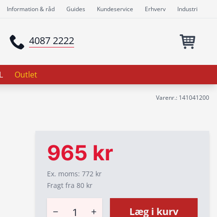
Information & råd
Guides
Kundeservice
Erhverv
Industri
4087 2222
L
Outlet
Varenr.: 141041200
965 kr
Ex. moms: 772 kr
Fragt fra 80 kr
−
+
Læg i kurv