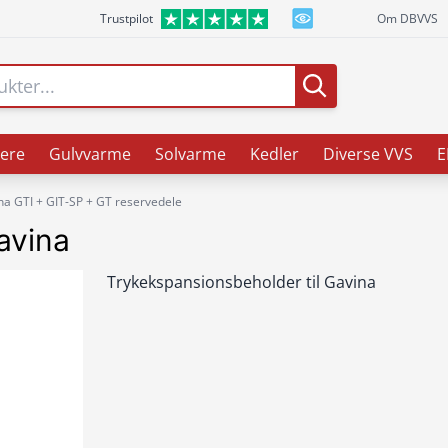
Trustpilot
Om DBVVS
ere
Gulvvarme
Solvarme
Kedler
Diverse VVS
E
na GTI + GIT-SP + GT reservedele
avina
Trykekspansionsbeholder til Gavina