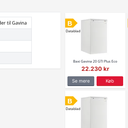
B
r til Gavina
Datablad
Baxi Gavina 20 GTI Plus Eco
22.230 kr
Se mere
Køb
B
Datablad