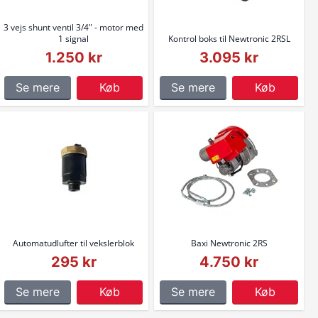
3 vejs shunt ventil 3/4" - motor med
1 signal
Kontrol boks til Newtronic 2RSL
1.250 kr
3.095 kr
Se mere
Køb
Se mere
Køb
Automatudlufter til vekslerblok
Baxi Newtronic 2RS
295 kr
4.750 kr
Se mere
Køb
Se mere
Køb