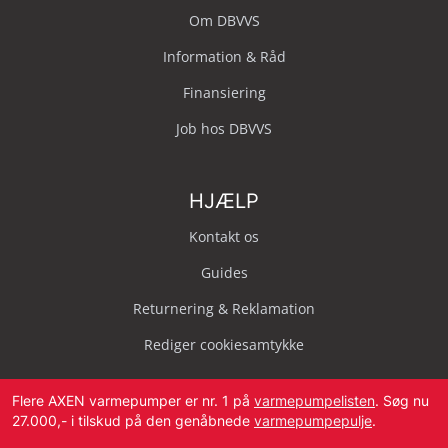
Om DBVVS
Information & Råd
Finansiering
Job hos DBVVS
HJÆLP
Kontakt os
Guides
Returnering & Reklamation
Rediger cookiesamtykke
Flere AXEN varmepumper er nr. 1 på
varmepumpelisten
. Søg nu
27.000,- i tilskud på den genåbnede
varmepumpepulje
.