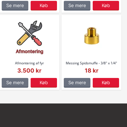
Se mere
Køb
Se mere
Køb
Afmontering af fyr
Messing Spidsmuffe - 3/8" x 1/4"
3.500 kr
18 kr
Se mere
Køb
Se mere
Køb