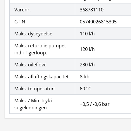
Varenr.
368781110
GTIN
05740026815305
Maks. dyseydelse:
110 l/h
Maks. returolie pumpet
120 l/h
ind i Tigerloop:
Maks. oileflow:
230 l/h
Maks. afluftingskapacitet:
8 l/h
Maks. temperatur:
60 °C
Maks. / Min. tryk i
+0,5 / -0,6 bar
sugeledningen: