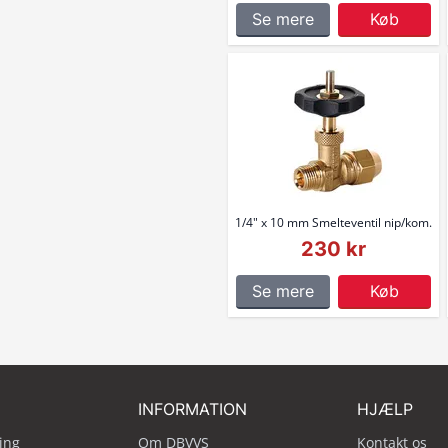
Se mere
Køb
1/4" x 10 mm Smelteventil nip/kom.
230 kr
Se mere
Køb
INFORMATION
HJÆLP
ing
Om DBVVS
Kontakt os