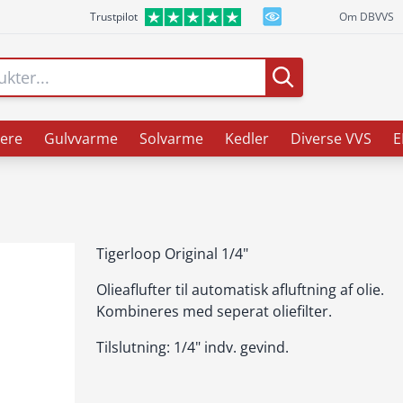
Trustpilot
Om DBVVS
ere
Gulvvarme
Solvarme
Kedler
Diverse VVS
E
Tigerloop Original 1/4"
Olieaflufter til automatisk afluftning af olie.
Kombineres med seperat oliefilter.
Tilslutning: 1/4" indv. gevind.