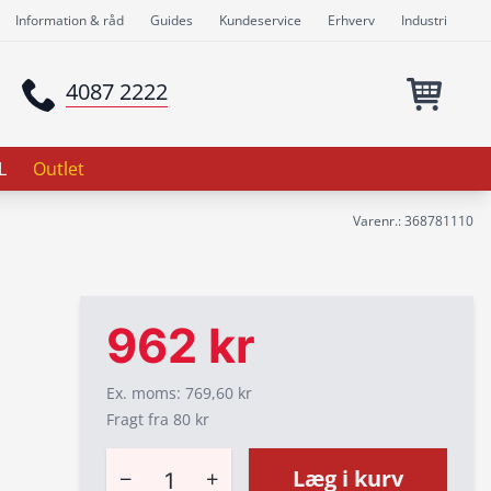
Information & råd
Guides
Kundeservice
Erhverv
Industri
4087 2222
L
Outlet
Varenr.: 368781110
962 kr
Ex. moms: 769,60 kr
Fragt fra 80 kr
−
+
Læg i kurv