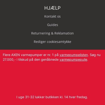
HJÆLP
Kontakt os
Guides
Returnering & Reklamation
Rediger cookiesamtykke
Flere AXEN varmepumper er nr. 1 på
varmepumpelisten
. Søg nu
27.000,- i tilskud på den genåbnede
varmepumpepulje
.
Svendborg Landevej 42, 5874 Hesselager
Tlf:
4087 2222
I uge 31-32 lukker butikken kl. 14 hver fredag.
E-mail:
info@dbvvs.dk