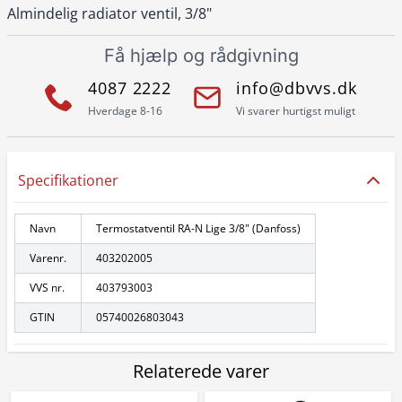
Almindelig radiator ventil, 3/8"
Få hjælp og rådgivning
4087 2222
info@dbvvs.dk
Hverdage 8-16
Vi svarer hurtigst muligt
Specifikationer
Navn
Termostatventil RA-N Lige 3/8" (Danfoss)
Varenr.
403202005
VVS nr.
403793003
GTIN
05740026803043
Relaterede varer