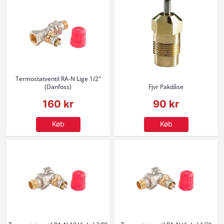
Termostatventil RA-N Lige 1/2"
(Danfoss)
Fjvr Pakdåse
160 kr
90 kr
Køb
Køb