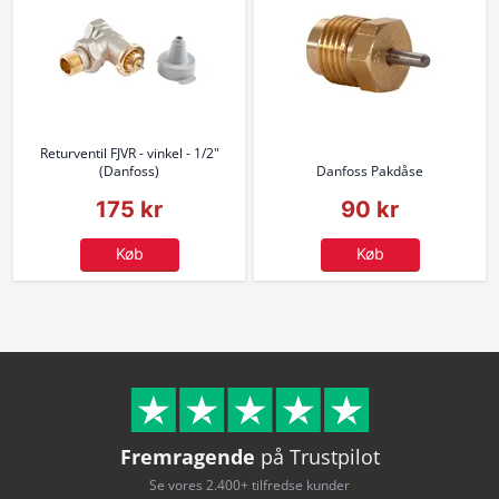
Returventil FJVR - vinkel - 1/2"
(Danfoss)
Danfoss Pakdåse
175 kr
90 kr
Køb
Køb
Fremragende
på Trustpilot
Se vores 2.400+ tilfredse kunder