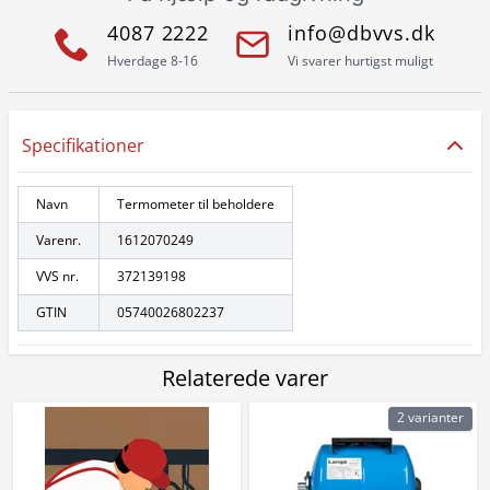
4087 2222
info@dbvvs.dk
Hverdage 8-16
Vi svarer hurtigst muligt
Specifikationer
Navn
Termometer til beholdere
Varenr.
1612070249
VVS nr.
372139198
GTIN
05740026802237
Relaterede varer
2 varianter