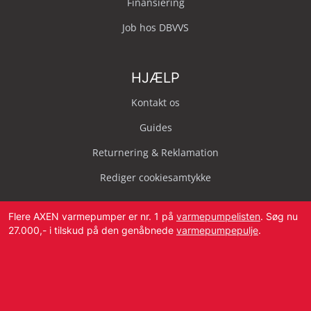
Finansiering
Job hos DBVVS
HJÆLP
Kontakt os
Guides
Returnering & Reklamation
Rediger cookiesamtykke
Flere AXEN varmepumper er nr. 1 på
varmepumpelisten
. Søg nu
27.000,- i tilskud på den genåbnede
varmepumpepulje
.