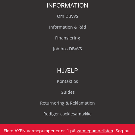
INFORMATION
Om DBVVS
Information & Råd
Finansiering
Job hos DBVVS
HJÆLP
Kontakt os
Guides
Returnering & Reklamation
Rediger cookiesamtykke
Flere AXEN varmepumper er nr. 1 på
varmepumpelisten
. Søg nu