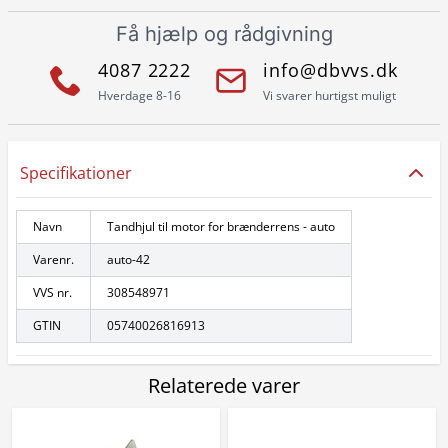
Få hjælp og rådgivning
4087 2222
info@dbvvs.dk
Hverdage 8-16
Vi svarer hurtigst muligt
Specifikationer
Navn
Tandhjul til motor for brænderrens - auto
Varenr.
auto-42
VVS nr.
308548971
GTIN
05740026816913
Relaterede varer