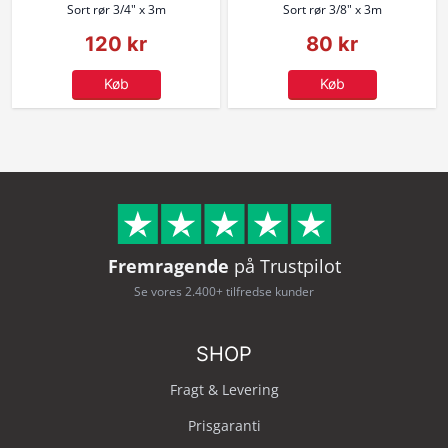
Sort rør 3/4" x 3m
Sort rør 3/8" x 3m
120 kr
80 kr
Køb
Køb
Fremragende
på Trustpilot
Se vores 2.400+ tilfredse kunder
SHOP
Fragt & Levering
Prisgaranti