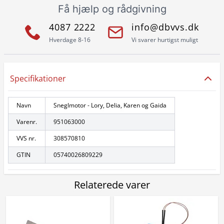
Få hjælp og rådgivning
4087 2222
info@dbvvs.dk
Hverdage 8-16
Vi svarer hurtigst muligt
Specifikationer
Navn
Sneglmotor - Lory, Delia, Karen og Gaida
Varenr.
951063000
VVS nr.
308570810
GTIN
05740026809229
Relaterede varer