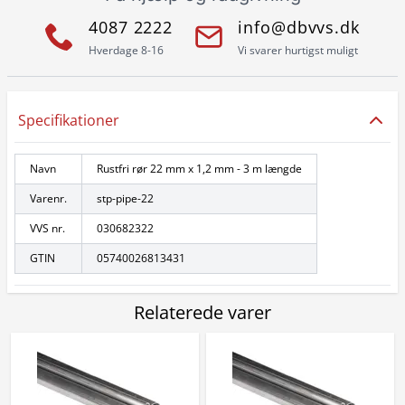
4087 2222
info@dbvvs.dk
Hverdage 8-16
Vi svarer hurtigst muligt
Specifikationer
Navn
Rustfri rør 22 mm x 1,2 mm - 3 m længde
Varenr.
stp-pipe-22
VVS nr.
030682322
GTIN
05740026813431
Relaterede varer